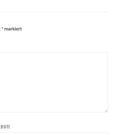
t
*
markiert
EBSITE